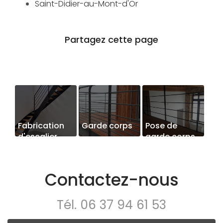
Saint-Didier-au-Mont-d'Or
Fabrication
Garde corps
Pose de
d'escalier
garde corps
métal et bois
à Couzon-
au-Mont-
Contactez-nous
d'Or
Tél.
06 37 94 61 53