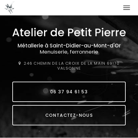
Togg
navi
Aller
au
contenu
principal
Métallerie
à Saint-Didier-au-Mont-d'Or
Menuiserie, ferronnerie
246 CHEMIN DE LA CROIX DE LA MAIN
69170
VALSONNE
06 37 94 61 53
CONTACTEZ-NOUS