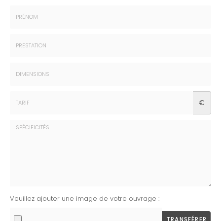
Nom
:
*
Prénom
:
*
Prestation
:
*
Dimensions
€
:
*
Tarif
:
*
Spécificités
Veuillez ajouter une image de votre ouvrage :
:
TRANSFÉRER