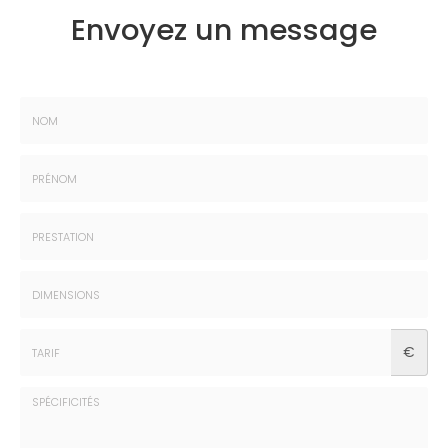
Envoyez un message
Nom
:
*
Prénom
:
*
Prestation
:
*
Dimensions
€
:
*
Tarif
:
*