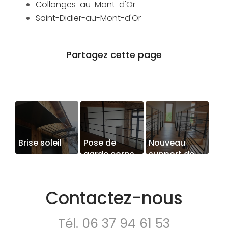
Collonges-au-Mont-d'Or
Saint-Didier-au-Mont-d'Or
Brise soleil
Pose de
Nouveau
garde corps
support de
communication
web
Contactez-nous
Tél.
06 37 94 61 53