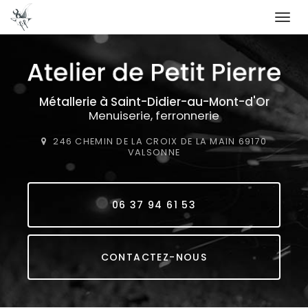
Togg
navi
Aller
au
contenu
principal
Métallerie
à Saint-Didier-au-Mont-d'Or
Menuiserie, ferronnerie
246 CHEMIN DE LA CROIX DE LA MAIN
69170
VALSONNE
06 37 94 61 53
CONTACTEZ-NOUS