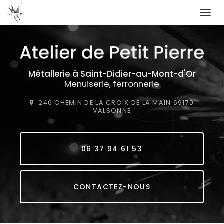
Togg
navi
Aller
au
contenu
principal
Métallerie
à Saint-Didier-au-Mont-d'Or
Menuiserie, ferronnerie
246 CHEMIN DE LA CROIX DE LA MAIN
69170
VALSONNE
06 37 94 61 53
CONTACTEZ-NOUS