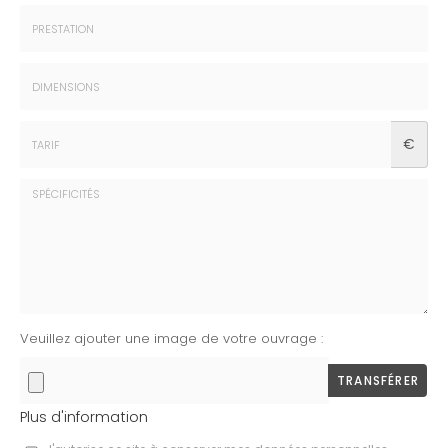
*
Prénom
:
*
Prestation
:
*
Dimensions
€
:
*
Tarif
:
*
Spécificités
Veuillez ajouter une image de votre ouvrage :
:
TRANSFÉRER
Plus d'information
Les