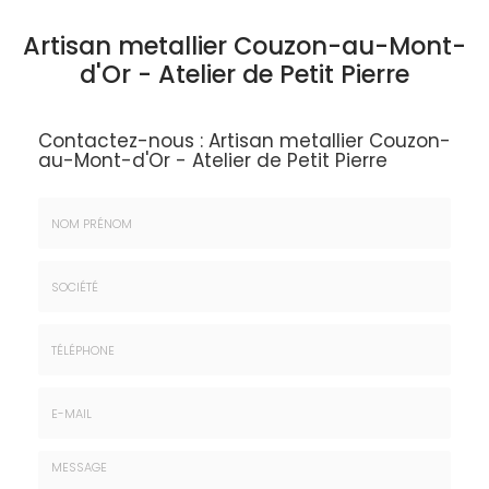
Artisan metallier Couzon-au-Mont-
d'Or - Atelier de Petit Pierre
Contactez-nous :
Artisan metallier Couzon-
au-Mont-d'Or - Atelier de Petit Pierre
Nom
&
Prénom
Société
*
:
Téléphone
E-
mail