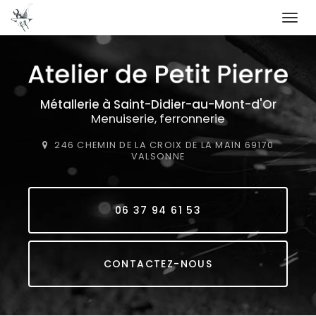
Togg
navi
Aller
au
contenu
principal
Métallerie
à Saint-Didier-au-Mont-d'Or
Menuiserie, ferronnerie
246 CHEMIN DE LA CROIX DE LA MAIN
69170
VALSONNE
06 37 94 61 53
CONTACTEZ-NOUS