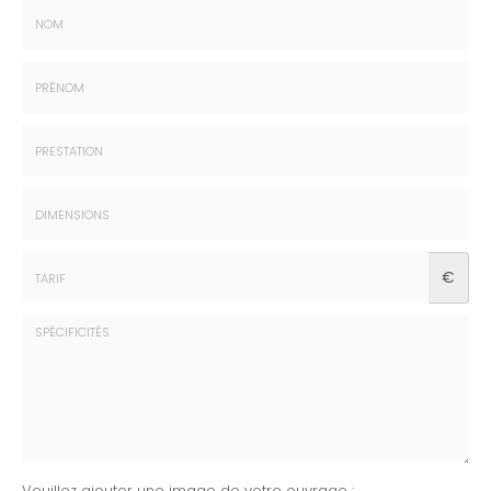
Nom
:
*
Prénom
:
*
Prestation
:
*
Dimensions
€
:
*
Tarif
:
*
Spécificités
Veuillez ajouter une image de votre ouvrage :