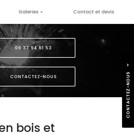
Galeries
Contact et devis
Métallerie
Ferronnerie
06 37 94 61 53
Menuiserie
CONTACTEZ-NOUS
CONTACTEZ-NOUS
06 3
n bois et