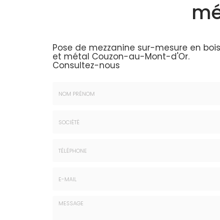
mé
Pose de mezzanine sur-mesure en boi
et métal Couzon-au-Mont-d'Or.
Consultez-nous
Nom
&
Prénom
Société
*
:
Téléphone
E-
mail