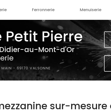
erie
Ferronnerie
Menuiserie
-Didier-au-Mont-d'Or
erie
A MAIN
-
69170 VALSONNE
mezzanine sur-mesure e