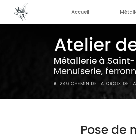
Aller
Accueil
Métall
au
contenu
principal
Métallerie
à Saint
Menuiserie, ferronn
246 CHEMIN DE LA CROIX DE L
Pose de 