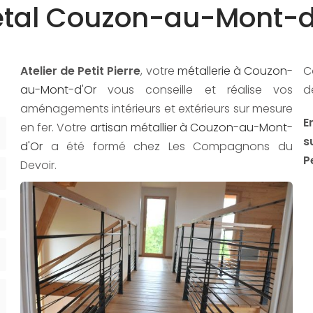
tal Couzon-au-Mont-d
s
Atelier de Petit Pierre
, votre
métallerie à Couzon-
C
au-Mont-d'Or
vous conseille et réalise vos
d
aménagements intérieurs et extérieurs sur mesure
E
en fer. Votre
artisan métallier à Couzon-au-Mont-
s
d'Or
a été formé chez Les Compagnons du
P
Devoir.