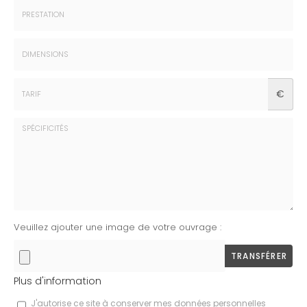
Prénom
:
*
Prestation
:
*
Dimensions
€
:
*
Tarif
:
*
Spécificités
Veuillez ajouter une image de votre ouvrage :
:
TRANSFÉRER
Plus d'information
Les
J'autorise ce site à conserver mes données personnelles