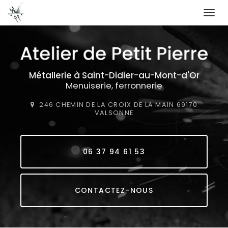
Togg
navi
Aller
au
contenu
principal
Métallerie
à Saint-Didier-au-Mont-d'Or
Menuiserie, ferronnerie
246 CHEMIN DE LA CROIX DE LA MAIN
69170
VALSONNE
06 37 94 61 53
CONTACTEZ-NOUS