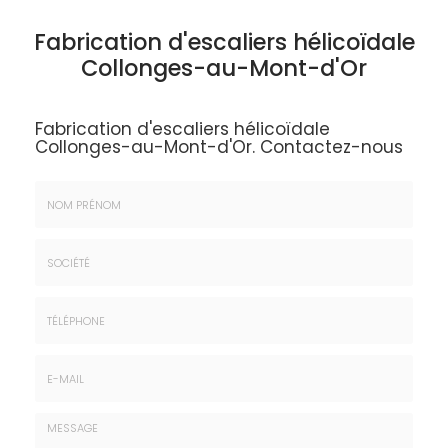
Fabrication d'escaliers hélicoïdale
Collonges-au-Mont-d'Or
Fabrication d'escaliers hélicoïdale
Collonges-au-Mont-d'Or.
Contactez-nous
Nom
&
Prénom
Société
*
:
Téléphone
E-
mail