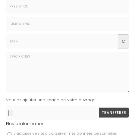
Prénom
:
*
Prestation
:
*
Dimensions
€
:
*
Tarif
:
*
Spécificités
Veuillez ajouter une image de votre ouvrage :
:
TRANSFÉRER
Plus d'information
Les
J'autorise ce site à conserver mes données personnelles