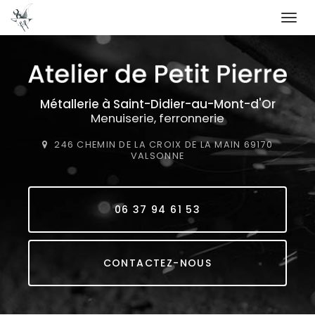
Togg
navi
Aller
au
contenu
principal
Métallerie
à Saint-Didier-au-Mont-d'Or
Menuiserie, ferronnerie
246 CHEMIN DE LA CROIX DE LA MAIN
69170
VALSONNE
06 37 94 61 53
CONTACTEZ-NOUS