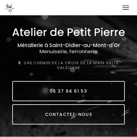
Togg
navi
Aller
au
contenu
principal
Métallerie
à Saint-Didier-au-Mont-d'Or
Menuiserie, ferronnerie
246 CHEMIN DE LA CROIX DE LA MAIN
69170
VALSONNE
06 37 94 61 53
CONTACTEZ-NOUS