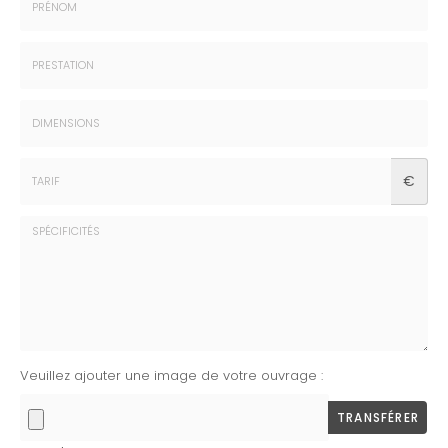
:
*
Prénom
:
*
Prestation
:
*
Dimensions
€
:
*
Tarif
:
*
Spécificités
Veuillez ajouter une image de votre ouvrage :
:
TRANSFÉRER